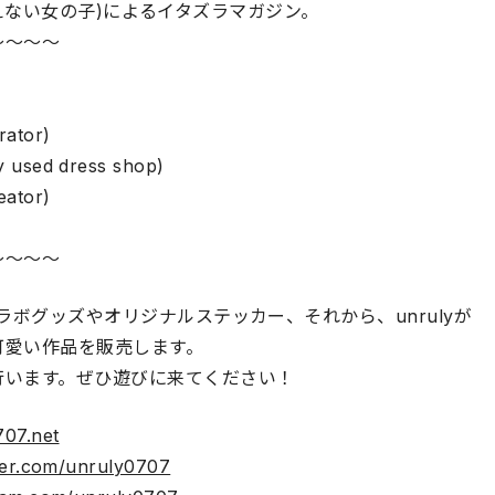
(手に負えない女の子)によるイタズラマガジン。
～～～～
)
ator)
y used dress shop)
ator)
～～～～
コラボグッズやオリジナルステッカー、それから、unrulyが
可愛い作品を販売します。
行います。ぜひ遊びに来てください！
707.net
tter.com/unruly0707