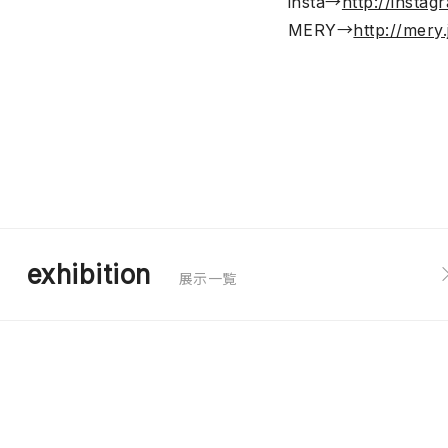
insta→
http://insta
MERY→
http://mery
exhibition
展示一覧