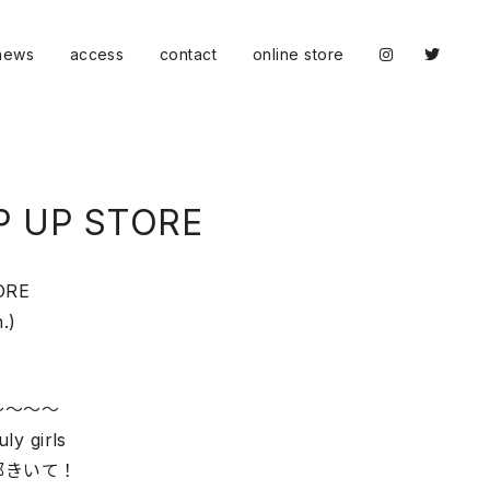
news
access
contact
online store
OP UP STORE
ORE
.)
～～～～
ly girls
部きいて！