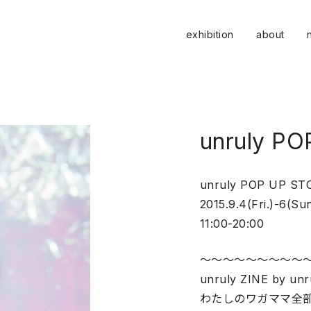
exhibition
about
unruly P
unruly POP UP ST
2015.9.4(Fri.)-6(Sun
11:00-20:00
～～～～～～～～～
unruly ZINE by unru
わたしのワガママ全