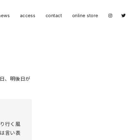
news
access
contact
online store
、明日、明後日が
り行く風
は言い表