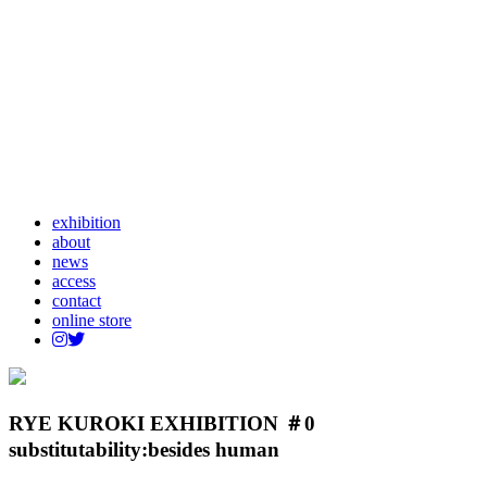
exhibition
about
news
access
contact
online store
RYE KUROKI EXHIBITION ＃0
substitutability:besides human