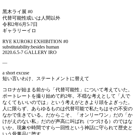
黑木ライ展 #0
代替可能性或いは人間以外
令和2年6月5-7日
ギャラリーイロ
RYE KUROKI EXHIBITION #0
substitutability:besides human
2020.6.5-7 GALLERY IRO
—
a short excuse
短い言いわけ、ステートメントに替えて
コロナが始まる前から「代替可能性」について考えていた。
ポートレートを撮り始めて約2年。不穏な考えとして「人で
なくてもいいのでは」という考えがときより頭をよぎった。
人に限らず、あらゆるものは代替可能で私たちはその不安の
なかで生きている。だからこそ、「オンリーワン」だの「か
けがえのない私」だのが声高に叫ばれ（つづける）のではな
いか。現象や時間ですら一回性という神話に守られて歴史と
いう骨董品に堕す。