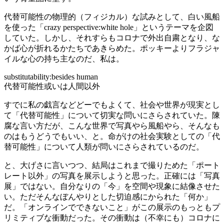
代替可能性の物理的（フィジカル）な試みとして、白い風船
を使った「crazy perspective:white hole」というテーマを企図
していた。しかし、それすらもコロナで外出自粛となり、な
かば心が折れるかたちであきらめた。ポッキーよりフラジャ
イルな心の持ち主なのだ、私は。
substitutability:besides human
代替可能性或いは人間以外
すでに私の戯言などどーでもよくて、社会や世界が現実とし
て「代替可能性」について切実な問いにさらされていた。陳
腐な言い方だが、こんな世界で写真やら風船やら、そんなも
のはもうどうでもいい、と。命がけの社会実験としての「代
替可能性」について人類が問いにさらされているのだ。
と、大げさに言いつつ、結局はこれまで撮りためた「ポート
レート以外」の写真を展示しようと思った。正確には「写真
展」ではない。自分なりの「今」を空間や現象に結像させた
い。ただそんなぼんやりとした切迫感にかられた「何か」
だ。「オンラインでできないこと」がこの展示のもっともプ
リミティブな衝動だった。その衝動は（不幸にも）コロナに