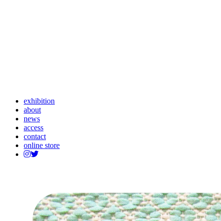
exhibition
about
news
access
contact
online store