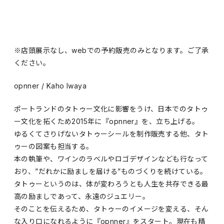
※店頭展示なし、webでの予約販売のみとなります。ご了承
ください。
opnner / Kaho Iwaya
ポートランドのタトゥー文化に影響をうけ、日本でのタトゥ
ー文化を拓くため2015年に『opnner』を、立ち上げる。
ゆるくてさりげないタトゥーシールを制作販売する他、タト
ゥーの図案も担当する。
本の執筆や、ワインのラベルやロゴデザインなども行なって
おり、”だれかに励ましを届ける”ものづくりを続けている。
タトゥーというのは、体が変わろうとも人生を共存できる最
高の励ましであって、永遠のジュエリー。
そのことを伝えるため、タトゥーのイメージを変える、そん
な入り口になれるように『opnner』をスタート。現在も精