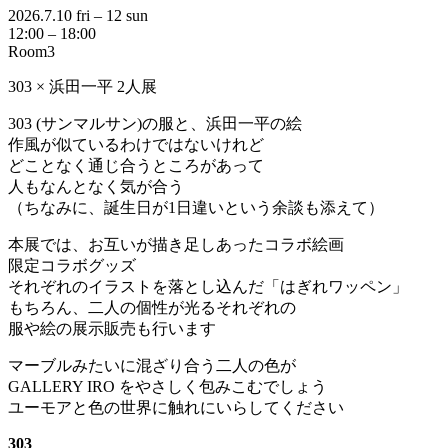
2026.7.10 fri – 12 sun
12:00 – 18:00
Room3
303 × 浜田一平 2人展
303 (サンマルサン)の服と、浜田一平の絵
作風が似ているわけではないけれど
どことなく通じ合うところがあって
人もなんとなく気が合う
（ちなみに、誕生日が1日違いという余談も添えて）
本展では、お互いが描き足しあったコラボ絵画
限定コラボグッズ
それぞれのイラストを落とし込んだ「はぎれワッペン」
もちろん、二人の個性が光るそれぞれの
服や絵の展示販売も行います
マーブルみたいに混ざり合う二人の色が
GALLERY IRO をやさしく包みこむでしょう
ユーモアと色の世界に触れにいらしてください
303