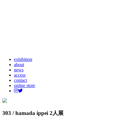
exhibition
about
news
access
contact
online store
303 / hamada ippei 2人展