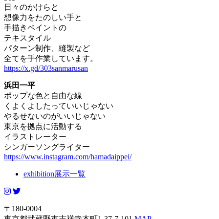
日々のかけらと
想像力をたのしい手と
手描きペイントの
テキスタイル
パターン制作、縫製など
全てを手作業しています。
https://x.gd/303sanmarusan
浜田一平
ポップな色と自由な線
くよくよしたっていいじゃない
やるせないのがいいじゃない
東京を拠点に活動する
イラストレーター
シンガーソングライター
https://www.instagram.com/hamadaippei/
exhibition
展示一覧
〒180-0004
東京都武蔵野市吉祥寺本町1-37-7-101
MAP