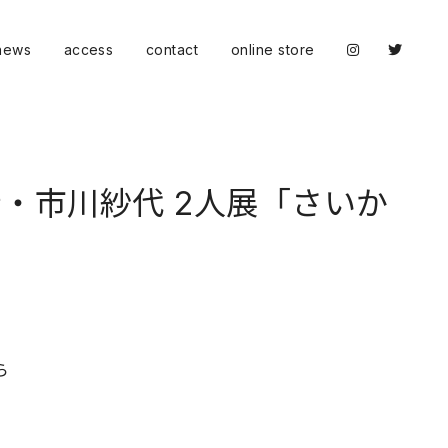
news
access
contact
online store
・市川紗代 2人展「さいか
ら