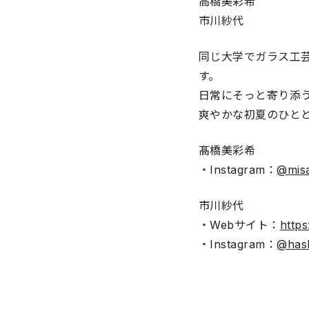
高橋美彩希
市川紗代
同じ大学でガラス工
す。
日常にそっと寄り添
爽やかな初夏のひと
髙橋美彩希
・Instagram：
@misa
市川紗代
・Webサイト：
https
・Instagram：
@has