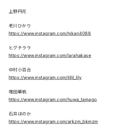
上野円花
老川ひかり
https://www.instagram.com/hikari4088
ヒグチララ
https://www.instagram.com/larahakase
中村小百合
https://www.instagram.com/lillil_lily
増田華帆
https://www.instagram.com/huwa_tamago
石井ほのか
https://www.instagram.com/arkzm_bkmzm